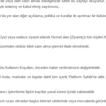
zde veya bilet satın almak istediğinizde lütfen bu sayfayı okuyunuz. P
yle anlamış ve kabul etmiş sayılırsınız.
’da yer alan diğer açıklama, politika ve kurallar ile ayrılmaz bir bütün
ye) veya sadece ziyaret ederek hizmet alan (Ziyaretçi) tüm kişileri i
üzerinden otobüs bileti satın alma işlemini ifade etmektedir.
şbu Kullanım Koşulları, önceden haber verilmeksizin değiştirilebilir.
 kodu, markalar ve logolar dahil tüm içerik Platform Sahibi’ne aitti
ıcı işlemlerine ilişkin kayıtlar yasal süresi içinde saklanabilir.
azılı rızası olmadan başka internet sitelerinde veya mecralarda görün