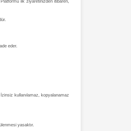
latformu ilk ziyaretinizden itibaren,
dür.
fade eder.
r. İzinsiz kullanılamaz, kopyalanamaz
tülenmesi yasaktır.