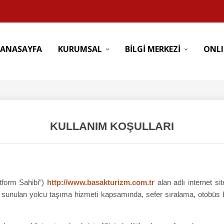
ANASAYFA
KURUMSAL
BİLGİ MERKEZİ
ONLI
KULLANIM KOŞULLARI
atform Sahibi”)
http://www.basakturizm.com.tr
alan adlı internet si
n sunulan yolcu taşıma hizmeti kapsamında, sefer sıralama, otobüs b