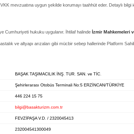
i KVKK mevzuatına uygun şekilde korumayı taahhüt eder. Detaylı bilgi 
e Cumhuriyeti hukuku uygulanır. İhtilaf halinde
İzmir Mahkemeleri ve
astalık ve altyapı arızaları gibi mücbir sebep hallerinde Platform Sa
BAŞAK TAŞIMACILIK İNŞ. TUR. SAN. ve TİC.
Şehirlerarası Otobüs Terminali No:5 ERZİNCAN/TÜRKİYE
446 224 15 75
bilgi@basakturizm.com.tr
FEVZİPAŞA V.D. / 2320045413
232004541300049