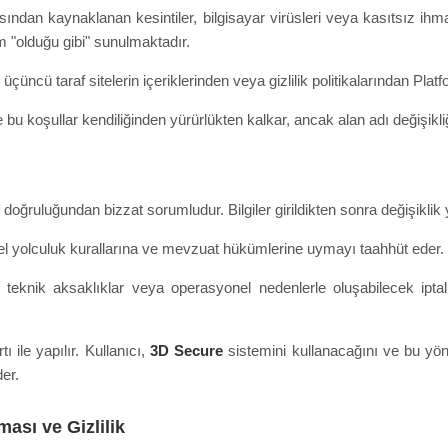
ısından kaynaklanan kesintiler, bilgisayar virüsleri veya kasıtsız i
m "olduğu gibi" sunulmaktadır.
üçüncü taraf sitelerin içeriklerinden veya gizlilik politikalarından Pla
bu koşullar kendiliğinden yürürlükten kalkar, ancak alan adı değişikliğ
nin doğruluğundan bizzat sorumludur. Bilgiler girildikten sonra değişiklik
cel yolculuk kurallarına ve mevzuat hükümlerine uymayı taahhüt eder.
, teknik aksaklıklar veya operasyonel nedenlerle oluşabilecek ipt
ile yapılır. Kullanıcı,
3D Secure
sistemini kullanacağını ve bu yön
er.
ması ve Gizlilik